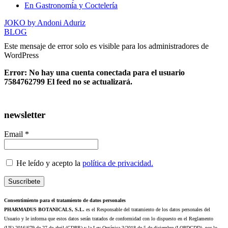
En Gastronomía y Coctelería
JOKO by Andoni Aduriz
BLOG
Este mensaje de error solo es visible para los administradores de
WordPress
Error: No hay una cuenta conectada para el usuario
7584762799 El feed no se actualizará.
newsletter
Email *
He leído y acepto la
política de privacidad.
Consentimiento para el tratamiento de datos personales
PHARMADUS BOTANICALS, S.L.
es el Responsable del tratamiento de los datos personales del
Usuario y le informa que estos datos serán tratados de conformidad con lo dispuesto en el Reglamento
(UE) 2016/679 de 27 de abril (GDPR) y la Ley Orgánica 3/2018 de 5 de diciembre (LOPDGDD), por lo