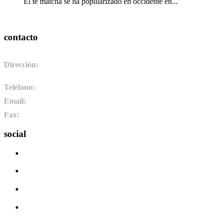
El té matcha se ha popularizado en occidente en...
contacto
Dirección:
Pol. Ind. de Camponaraya, sector 2 parcela 3. 24410.
Camponaraya, León. España
Teléfono:
+34 987 464 072
Email:
info@pharmadus.com
Fax:
+34 987 464 073
social