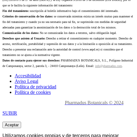
que se le facilita la siguiente información del tratamiento:
Fin del tratamiento:
suscripción al boletín informativo bajo el consentimiento del interesado.
Criterios de conservación de los datos:
se conservarán mientras exista un interés mutuo para mantener el
fin del tratamiento y cuando ya no sea necesario para tal fin, se suprimirán con medidas de seguridad
adecuadas para garantizar la anonimización de los datos o la destrucción total de los mismos.
Comunicación de los datos:
No se comunicarán los datos a terceros, salvo obligación legal.
Derechos que asisten al Usuario:
Derecho a retirar el consentimiento en cualquier momento. Derecho de
acceso, rectificación, portabilidad y supresión de sus datos y a la limitación u oposición al su tratamiento.
Derecho a presentar una reclamación ante la autoridad de control (www.aepd.es) si considera que el
tratamiento no se ajusta a la normativa vigente.
Datos de contacto para ejercer sus derechos:
PHARMADUS BOTANICALS, S.L., Polígono Industrial
de Camponaraya, sector 2, parcela 3, - 24410 Camponaraya (León). Email:
info@pharmadus.com
.
Accesibilidad
Aviso Legal
Política de privacidad
Política de cookies
Made with
love en León.
Pharmadus Botanicals © 2024
SUBIR
Aceptar
Utilizamos cookies propias y de terceros para mejorar