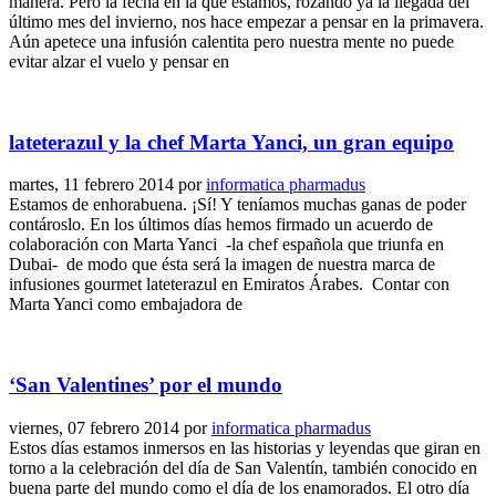
manera. Pero la fecha en la que estamos, rozando ya la llegada del
último mes del invierno, nos hace empezar a pensar en la primavera.
Aún apetece una infusión calentita pero nuestra mente no puede
evitar alzar el vuelo y pensar en
lateterazul y la chef Marta Yanci, un gran equipo
martes, 11 febrero 2014
por
informatica pharmadus
Estamos de enhorabuena. ¡Sí! Y teníamos muchas ganas de poder
contároslo. En los últimos días hemos firmado un acuerdo de
colaboración con Marta Yanci -la chef española que triunfa en
Dubai- de modo que ésta será la imagen de nuestra marca de
infusiones gourmet lateterazul en Emiratos Árabes. Contar con
Marta Yanci como embajadora de
‘San Valentines’ por el mundo
viernes, 07 febrero 2014
por
informatica pharmadus
Estos días estamos inmersos en las historias y leyendas que giran en
torno a la celebración del día de San Valentín, también conocido en
buena parte del mundo como el día de los enamorados. El otro día