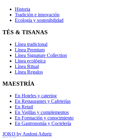
Historia
Tradición e innovación
Ecología y sostenibilidad
TÉS & TISANAS
Línea tradicional
Línea Premium
Línea Signature Collection
Línea ecológica
Línea Ritual
Línea Regalos
MAESTRÍA
En Hoteles y catering
En Restaurantes y Cafeterías
En Retail
En Vajillas y complementos
En Formación y conocimiento
En Gastronomía y Coctelería
JOKO by Andoni Aduriz