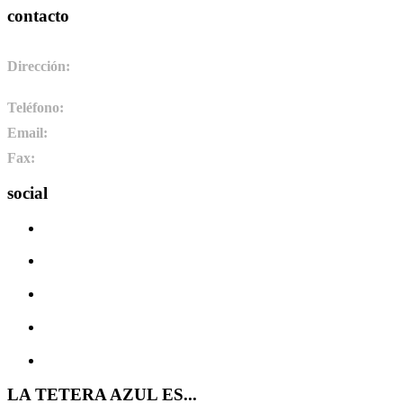
contacto
Dirección:
Pol. Ind. de Camponaraya, sector 2 parcela 3. 24410.
Camponaraya, León. España
Teléfono:
+34 987 464 072
Email:
info@pharmadus.com
Fax:
+34 987 464 073
social
LA TETERA AZUL ES...