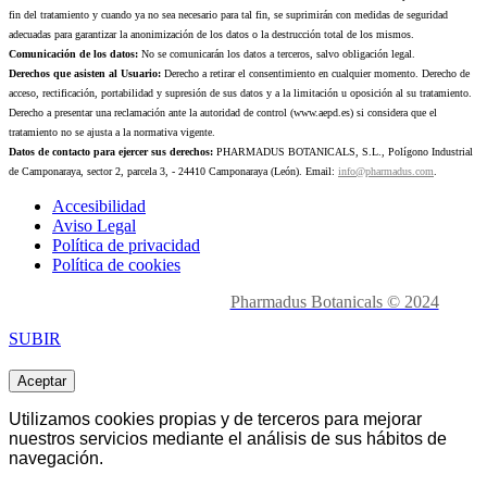
fin del tratamiento y cuando ya no sea necesario para tal fin, se suprimirán con medidas de seguridad
adecuadas para garantizar la anonimización de los datos o la destrucción total de los mismos.
Comunicación de los datos:
No se comunicarán los datos a terceros, salvo obligación legal.
Derechos que asisten al Usuario:
Derecho a retirar el consentimiento en cualquier momento. Derecho de
acceso, rectificación, portabilidad y supresión de sus datos y a la limitación u oposición al su tratamiento.
Derecho a presentar una reclamación ante la autoridad de control (www.aepd.es) si considera que el
tratamiento no se ajusta a la normativa vigente.
Datos de contacto para ejercer sus derechos:
PHARMADUS BOTANICALS, S.L., Polígono Industrial
de Camponaraya, sector 2, parcela 3, - 24410 Camponaraya (León). Email:
info@pharmadus.com
.
Accesibilidad
Aviso Legal
Política de privacidad
Política de cookies
Made with
love en León.
Pharmadus Botanicals © 2024
SUBIR
Aceptar
Utilizamos cookies propias y de terceros para mejorar
nuestros servicios mediante el análisis de sus hábitos de
navegación.