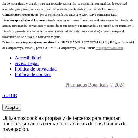
fin del tratamiento y cuando ya no sea necesario para tal fin, se suprimirán con medidas de seguridad
adecuadas para garantizar la anonimización de los datos o la destrucción total de los mismos.
Comunicación de los datos:
No se comunicarán los datos a terceros, salvo obligación legal.
Derechos que asisten al Usuario:
Derecho a retirar el consentimiento en cualquier momento. Derecho de
acceso, rectificación, portabilidad y supresión de sus datos y a la limitación u oposición al su tratamiento.
Derecho a presentar una reclamación ante la autoridad de control (www.aepd.es) si considera que el
tratamiento no se ajusta a la normativa vigente.
Datos de contacto para ejercer sus derechos:
PHARMADUS BOTANICALS, S.L., Polígono Industrial
de Camponaraya, sector 2, parcela 3, - 24410 Camponaraya (León). Email:
info@pharmadus.com
.
Accesibilidad
Aviso Legal
Política de privacidad
Política de cookies
Made with
love en León.
Pharmadus Botanicals © 2024
SUBIR
Aceptar
Utilizamos cookies propias y de terceros para mejorar
nuestros servicios mediante el análisis de sus hábitos de
navegación.