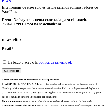
BLOG
Este mensaje de error solo es visible para los administradores de
WordPress
Error: No hay una cuenta conectada para el usuario
7584762799 El feed no se actualizará.
newsletter
Email *
He leído y acepto la
política de privacidad.
Consentimiento para el tratamiento de datos personales
PHARMADUS BOTANICALS, S.L.
es el Responsable del tratamiento de los datos personales del
Usuario y le informa que estos datos serán tratados de conformidad con lo dispuesto en el Reglamento
(UE) 2016/679 de 27 de abril (GDPR) y la Ley Orgánica 3/2018 de 5 de diciembre (LOPDGDD), por lo
que se le facilita la siguiente información del tratamiento:
Fin del tratamiento:
suscripción al boletín informativo bajo el consentimiento del interesado.
Criterios de conservación de los datos:
se conservarán mientras exista un interés mutuo para mantener el