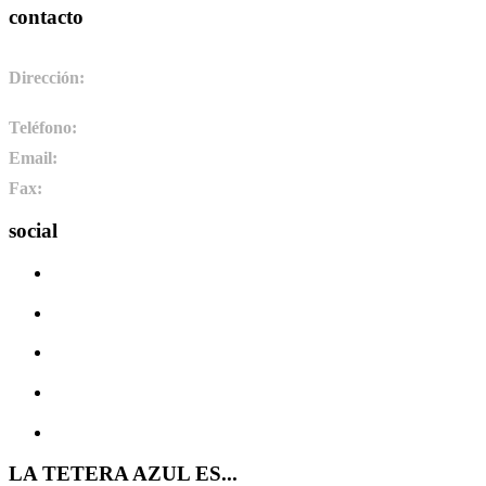
contacto
Dirección:
Pol. Ind. de Camponaraya, sector 2 parcela 3. 24410.
Camponaraya, León. España
Teléfono:
+34 987 464 072
Email:
info@pharmadus.com
Fax:
+34 987 464 073
social
LA TETERA AZUL ES...