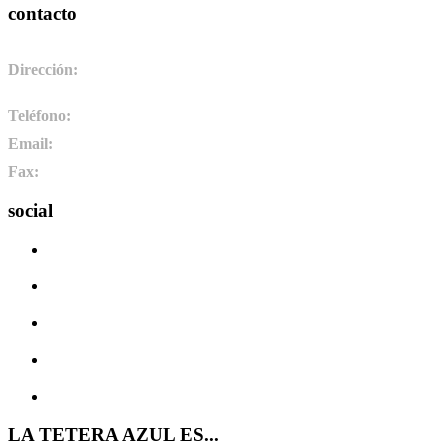
contacto
Dirección:
Pol. Ind. de Camponaraya, sector 2 parcela 3. 24410.
Camponaraya, León. España
Teléfono:
+34 987 464 072
Email:
info@pharmadus.com
Fax:
+34 987 464 073
social
LA TETERA AZUL ES...