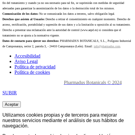
fin del tratamiento y cuando ya no sea necesario para tal fin, se suprimirán con medidas de seguridad
adecuadas para garantizar la anonimización de los datos o la destrucción total de los mismos.
Comunicación de los datos:
No se comunicarán los datos a terceros, salvo obligación legal.
Derechos que asisten al Usuario:
Derecho a retirar el consentimiento en cualquier momento. Derecho de
acceso, rectificación, portabilidad y supresión de sus datos y a la limitación u oposición al su tratamiento.
Derecho a presentar una reclamación ante la autoridad de control (www.aepd.es) si considera que el
tratamiento no se ajusta a la normativa vigente.
Datos de contacto para ejercer sus derechos:
PHARMADUS BOTANICALS, S.L., Polígono Industrial
de Camponaraya, sector 2, parcela 3, - 24410 Camponaraya (León). Email:
info@pharmadus.com
.
Accesibilidad
Aviso Legal
Política de privacidad
Política de cookies
Made with
love en León.
Pharmadus Botanicals © 2024
SUBIR
Aceptar
Utilizamos cookies propias y de terceros para mejorar
nuestros servicios mediante el análisis de sus hábitos de
navegación.