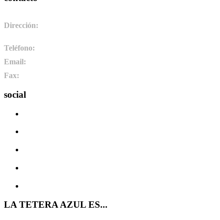
Dirección:
Pol. Ind. de Camponaraya, sector 2 parcela 3. 24410.
Camponaraya, León. España
Teléfono:
+34 987 464 072
Email:
info@pharmadus.com
Fax:
+34 987 464 073
social
LA TETERA AZUL ES...