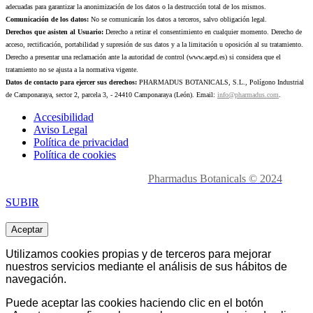
adecuadas para garantizar la anonimización de los datos o la destrucción total de los mismos.
Comunicación de los datos:
No se comunicarán los datos a terceros, salvo obligación legal.
Derechos que asisten al Usuario:
Derecho a retirar el consentimiento en cualquier momento. Derecho de
acceso, rectificación, portabilidad y supresión de sus datos y a la limitación u oposición al su tratamiento.
Derecho a presentar una reclamación ante la autoridad de control (www.aepd.es) si considera que el
tratamiento no se ajusta a la normativa vigente.
Datos de contacto para ejercer sus derechos:
PHARMADUS BOTANICALS, S.L., Polígono Industrial
de Camponaraya, sector 2, parcela 3, - 24410 Camponaraya (León). Email:
info@pharmadus.com
.
Accesibilidad
Aviso Legal
Política de privacidad
Política de cookies
Made with
love en León.
Pharmadus Botanicals © 2024
SUBIR
Aceptar
Utilizamos cookies propias y de terceros para mejorar
nuestros servicios mediante el análisis de sus hábitos de
navegación.
Puede aceptar las cookies haciendo clic en el botón