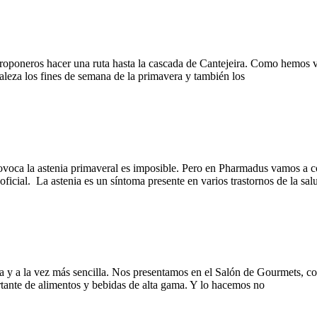
oponeros hacer una ruta hasta la cascada de Cantejeira. Como hemos vi
raleza los fines de semana de la primavera y también los
ovoca la astenia primaveral es imposible. Pero en Pharmadus vamos a c
icial. La astenia es un síntoma presente en varios trastornos de la sal
 y a la vez más sencilla. Nos presentamos en el Salón de Gourmets, c
rtante de alimentos y bebidas de alta gama. Y lo hacemos no