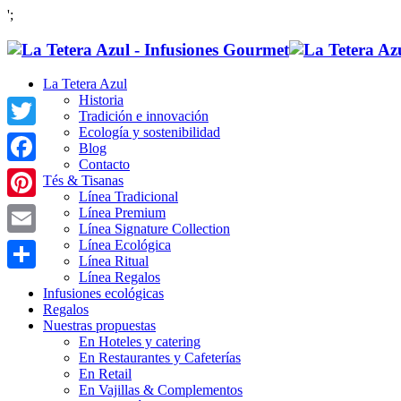
';
La Tetera Azul
Historia
Tradición e innovación
Ecología y sostenibilidad
Twitter
Blog
Contacto
Facebook
Tés & Tisanas
Línea Tradicional
Pinterest
Línea Premium
Línea Signature Collection
Línea Ecológica
Email
Línea Ritual
Línea Regalos
Compartir
Infusiones ecológicas
Regalos
Nuestras propuestas
En Hoteles y catering
En Restaurantes y Cafeterías
En Retail
En Vajillas & Complementos