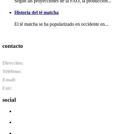
Según las proyecciones de la FAO, la producción...
Historia del té matcha
El té matcha se ha popularizado en occidente en...
contacto
Dirección:
Pol. Ind. de Camponaraya, sector 2 parcela 3. 24410. C
Teléfono:
+34 987 464 072
Email:
info@pharmadus.com
Fax:
+34 987 464 073
social