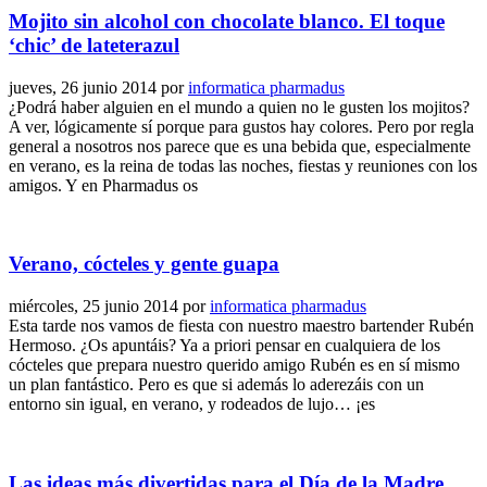
Mojito sin alcohol con chocolate blanco. El toque
‘chic’ de lateterazul
jueves, 26 junio 2014
por
informatica pharmadus
¿Podrá haber alguien en el mundo a quien no le gusten los mojitos?
A ver, lógicamente sí porque para gustos hay colores. Pero por regla
general a nosotros nos parece que es una bebida que, especialmente
en verano, es la reina de todas las noches, fiestas y reuniones con los
amigos. Y en Pharmadus os
Verano, cócteles y gente guapa
miércoles, 25 junio 2014
por
informatica pharmadus
Esta tarde nos vamos de fiesta con nuestro maestro bartender Rubén
Hermoso. ¿Os apuntáis? Ya a priori pensar en cualquiera de los
cócteles que prepara nuestro querido amigo Rubén es en sí mismo
un plan fantástico. Pero es que si además lo aderezáis con un
entorno sin igual, en verano, y rodeados de lujo… ¡es
Las ideas más divertidas para el Día de la Madre