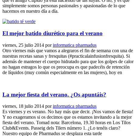
que el amigo Cupido ya está haciendo de las suyas. O no, y es que
simplemente somos personas pasionales y apasionadas de lo que
hacemos en nuestro día a día.
El mejor batido diurético para el verano
viernes, 25 julio 2014
por
informatica pharmadus
Otro viernes más que vamos a alegraros el fin de semana con una de
nuestras recetas sanas y fresquitas (#practicalainfusionfresquita). Si
además de mantener el cuerpo hidratado para que los golpes de calor
no hagan estragos lo que os preocupa es que padecéis de retención
de líquidos (muy común especialmente en las mujeres), hoy en
La mejor fiesta del verano. ¿Os apuntáis?
viernes, 18 julio 2014
por
informatica pharmadus
Es viernes y es verano. No hay más que decir. ¡Nos vamos de fiesta!
Y no exageramos si os decimos que os estamos invitando a la mejor
fiesta del verano. Tomad nota: Barcelona, 19.30 horas en Los Tilos
Club&Events. Passeig dels Tilers número 1. ¿Lo tenéis claro?
Nuestro equipo de Pharmadus se desplaza esta tarde