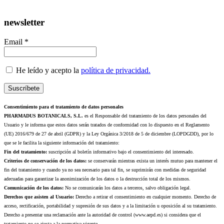
newsletter
Email *
He leído y acepto la
política de privacidad.
Consentimiento para el tratamiento de datos personales
PHARMADUS BOTANICALS, S.L.
es el Responsable del tratamiento de los datos personales del
Usuario y le informa que estos datos serán tratados de conformidad con lo dispuesto en el Reglamento
(UE) 2016/679 de 27 de abril (GDPR) y la Ley Orgánica 3/2018 de 5 de diciembre (LOPDGDD), por lo
que se le facilita la siguiente información del tratamiento:
Fin del tratamiento:
suscripción al boletín informativo bajo el consentimiento del interesado.
Criterios de conservación de los datos:
se conservarán mientras exista un interés mutuo para mantener el
fin del tratamiento y cuando ya no sea necesario para tal fin, se suprimirán con medidas de seguridad
adecuadas para garantizar la anonimización de los datos o la destrucción total de los mismos.
Comunicación de los datos:
No se comunicarán los datos a terceros, salvo obligación legal.
Derechos que asisten al Usuario:
Derecho a retirar el consentimiento en cualquier momento. Derecho de
acceso, rectificación, portabilidad y supresión de sus datos y a la limitación u oposición al su tratamiento.
Derecho a presentar una reclamación ante la autoridad de control (www.aepd.es) si considera que el
tratamiento no se ajusta a la normativa vigente.