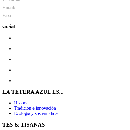
Email:
info@pharmadus.com
Fax:
+34 987 464 073
social
LA TETERA AZUL ES...
Historia
Tradición e innovación
Ecología y sostenibilidad
TÉS & TISANAS