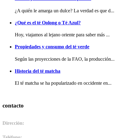
¿A quién le amarga un dulce? La verdad es que d...
¿Qué es el té Oolong o Té Azul?
Hoy, viajamos al lejano oriente para saber más ...
Propiedades y consumo del té verde
Según las proyecciones de la FAO, la producción...
Historia del té matcha
El té matcha se ha popularizado en occidente en...
contacto
Dirección:
Pol. Ind. de Camponaraya, sector 2 parcela 3. 24410.
Camponaraya, León. España
Teléfono:
+34 987 464 072