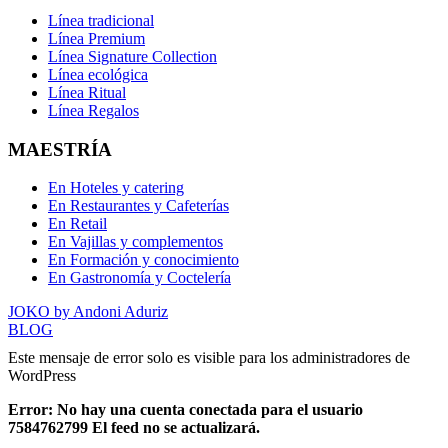
Línea tradicional
Línea Premium
Línea Signature Collection
Línea ecológica
Línea Ritual
Línea Regalos
MAESTRÍA
En Hoteles y catering
En Restaurantes y Cafeterías
En Retail
En Vajillas y complementos
En Formación y conocimiento
En Gastronomía y Coctelería
JOKO by Andoni Aduriz
BLOG
Este mensaje de error solo es visible para los administradores de
WordPress
Error: No hay una cuenta conectada para el usuario
7584762799 El feed no se actualizará.