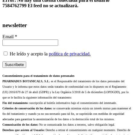
Error: No hay una cuenta conectada para el usuario
7584762799 El feed no se actualizará.
newsletter
Email *
He leído y acepto la
política de privacidad.
Consentimiento para el tratamiento de datos personales
PHARMADUS BOTANICALS, S.L.
es el Responsable del tratamiento de los datos personales del
Usuario y le informa que estos datos serán tratados de conformidad con lo dispuesto en el Reglamento
(UE) 2016/679 de 27 de abril (GDPR) y la Ley Orgánica 3/2018 de 5 de diciembre (LOPDGDD), por lo
que se le facilita la siguiente información del tratamiento:
Fin del tratamiento:
suscripción al boletín informativo bajo el consentimiento del interesado.
Criterios de conservación de los datos:
se conservarán mientras exista un interés mutuo para mantener el
fin del tratamiento y cuando ya no sea necesario para tal fin, se suprimirán con medidas de seguridad
adecuadas para garantizar la anonimización de los datos o la destrucción total de los mismos.
Comunicación de los datos:
No se comunicarán los datos a terceros, salvo obligación legal.
Derechos que asisten al Usuario:
Derecho a retirar el consentimiento en cualquier momento. Derecho de