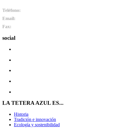
Camponaraya, León. España
Teléfono:
+34 987 464 072
Email:
info@pharmadus.com
Fax:
+34 987 464 073
social
LA TETERA AZUL ES...
Historia
Tradición e innovación
Ecología y sostenibilidad