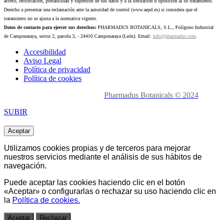
acceso, rectificación, portabilidad y supresión de sus datos y a la limitación u oposición al su tratamiento.
Derecho a presentar una reclamación ante la autoridad de control (www.aepd.es) si considera que el
tratamiento no se ajusta a la normativa vigente.
Datos de contacto para ejercer sus derechos:
PHARMADUS BOTANICALS, S.L., Polígono Industrial
de Camponaraya, sector 2, parcela 3, - 24410 Camponaraya (León). Email:
info@pharmadus.com
.
Accesibilidad
Aviso Legal
Política de privacidad
Política de cookies
Made with
love en León.
Pharmadus Botanicals © 2024
SUBIR
Aceptar
Utilizamos cookies propias y de terceros para mejorar
nuestros servicios mediante el análisis de sus hábitos de
navegación.
Puede aceptar las cookies haciendo clic en el botón
«Aceptar» o
configurarlas o rechazar
su uso haciendo clic en
la
Política de cookies.
Aceptar
Rechazar