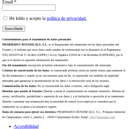
Email *
He leído y acepto la
política de privacidad.
Consentimiento para el tratamiento de datos personales
PHARMADUS BOTANICALS, S.L.
es el Responsable del tratamiento de los datos personales del
Usuario y le informa que estos datos serán tratados de conformidad con lo dispuesto en el Reglamento
(UE) 2016/679 de 27 de abril (GDPR) y la Ley Orgánica 3/2018 de 5 de diciembre (LOPDGDD), por lo
que se le facilita la siguiente información del tratamiento:
Fin del tratamiento:
suscripción al boletín informativo bajo el consentimiento del interesado.
Criterios de conservación de los datos:
se conservarán mientras exista un interés mutuo para mantener el
fin del tratamiento y cuando ya no sea necesario para tal fin, se suprimirán con medidas de seguridad
adecuadas para garantizar la anonimización de los datos o la destrucción total de los mismos.
Comunicación de los datos:
No se comunicarán los datos a terceros, salvo obligación legal.
Derechos que asisten al Usuario:
Derecho a retirar el consentimiento en cualquier momento. Derecho de
acceso, rectificación, portabilidad y supresión de sus datos y a la limitación u oposición al su tratamiento.
Derecho a presentar una reclamación ante la autoridad de control (www.aepd.es) si considera que el
tratamiento no se ajusta a la normativa vigente.
Datos de contacto para ejercer sus derechos:
PHARMADUS BOTANICALS, S.L., Polígono Industrial
de Camponaraya, sector 2, parcela 3, - 24410 Camponaraya (León). Email:
info@pharmadus.com
.
Accesibilidad