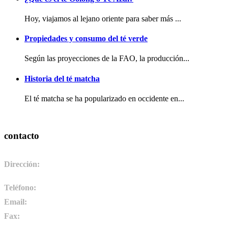
Hoy, viajamos al lejano oriente para saber más ...
Propiedades y consumo del té verde
Según las proyecciones de la FAO, la producción...
Historia del té matcha
El té matcha se ha popularizado en occidente en...
contacto
Dirección:
Pol. Ind. de Camponaraya, sector 2 parcela 3. 24410.
Camponaraya, León. España
Teléfono:
+34 987 464 072
Email:
info@pharmadus.com
Fax:
+34 987 464 073