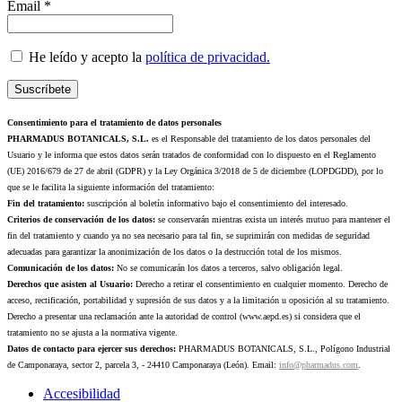
Email *
He leído y acepto la
política de privacidad.
Consentimiento para el tratamiento de datos personales
PHARMADUS BOTANICALS, S.L.
es el Responsable del tratamiento de los datos personales del
Usuario y le informa que estos datos serán tratados de conformidad con lo dispuesto en el Reglamento
(UE) 2016/679 de 27 de abril (GDPR) y la Ley Orgánica 3/2018 de 5 de diciembre (LOPDGDD), por lo
que se le facilita la siguiente información del tratamiento:
Fin del tratamiento:
suscripción al boletín informativo bajo el consentimiento del interesado.
Criterios de conservación de los datos:
se conservarán mientras exista un interés mutuo para mantener el
fin del tratamiento y cuando ya no sea necesario para tal fin, se suprimirán con medidas de seguridad
adecuadas para garantizar la anonimización de los datos o la destrucción total de los mismos.
Comunicación de los datos:
No se comunicarán los datos a terceros, salvo obligación legal.
Derechos que asisten al Usuario:
Derecho a retirar el consentimiento en cualquier momento. Derecho de
acceso, rectificación, portabilidad y supresión de sus datos y a la limitación u oposición al su tratamiento.
Derecho a presentar una reclamación ante la autoridad de control (www.aepd.es) si considera que el
tratamiento no se ajusta a la normativa vigente.
Datos de contacto para ejercer sus derechos:
PHARMADUS BOTANICALS, S.L., Polígono Industrial
de Camponaraya, sector 2, parcela 3, - 24410 Camponaraya (León). Email:
info@pharmadus.com
.
Accesibilidad