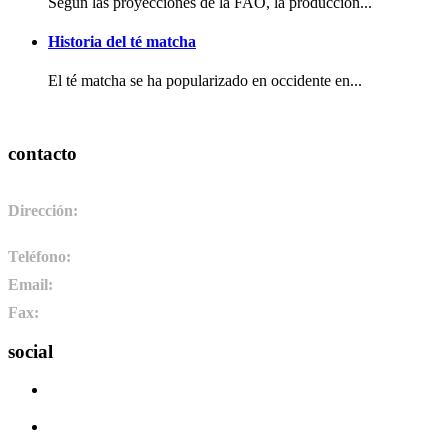
Según las proyecciones de la FAO, la producción...
Historia del té matcha
El té matcha se ha popularizado en occidente en...
contacto
Dirección:
Pol. Ind. de Camponaraya, sector 2 parcela 3. 24410.
Camponaraya, León. España
Teléfono:
+34 987 464 072
Email:
info@pharmadus.com
Fax:
+34 987 464 073
social