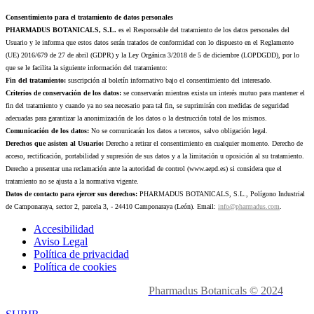
Consentimiento para el tratamiento de datos personales
PHARMADUS BOTANICALS, S.L.
es el Responsable del tratamiento de los datos personales del
Usuario y le informa que estos datos serán tratados de conformidad con lo dispuesto en el Reglamento
(UE) 2016/679 de 27 de abril (GDPR) y la Ley Orgánica 3/2018 de 5 de diciembre (LOPDGDD), por lo
que se le facilita la siguiente información del tratamiento:
Fin del tratamiento:
suscripción al boletín informativo bajo el consentimiento del interesado.
Criterios de conservación de los datos:
se conservarán mientras exista un interés mutuo para mantener el
fin del tratamiento y cuando ya no sea necesario para tal fin, se suprimirán con medidas de seguridad
adecuadas para garantizar la anonimización de los datos o la destrucción total de los mismos.
Comunicación de los datos:
No se comunicarán los datos a terceros, salvo obligación legal.
Derechos que asisten al Usuario:
Derecho a retirar el consentimiento en cualquier momento. Derecho de
acceso, rectificación, portabilidad y supresión de sus datos y a la limitación u oposición al su tratamiento.
Derecho a presentar una reclamación ante la autoridad de control (www.aepd.es) si considera que el
tratamiento no se ajusta a la normativa vigente.
Datos de contacto para ejercer sus derechos:
PHARMADUS BOTANICALS, S.L., Polígono Industrial
de Camponaraya, sector 2, parcela 3, - 24410 Camponaraya (León). Email:
info@pharmadus.com
.
Accesibilidad
Aviso Legal
Política de privacidad
Política de cookies
Made with
love en León.
Pharmadus Botanicals © 2024