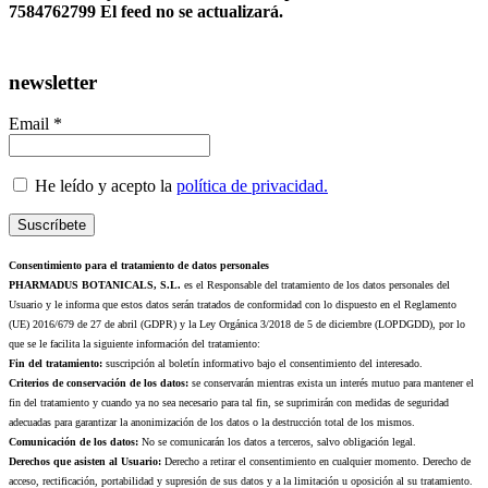
7584762799 El feed no se actualizará.
newsletter
Email *
He leído y acepto la
política de privacidad.
Consentimiento para el tratamiento de datos personales
PHARMADUS BOTANICALS, S.L.
es el Responsable del tratamiento de los datos personales del
Usuario y le informa que estos datos serán tratados de conformidad con lo dispuesto en el Reglamento
(UE) 2016/679 de 27 de abril (GDPR) y la Ley Orgánica 3/2018 de 5 de diciembre (LOPDGDD), por lo
que se le facilita la siguiente información del tratamiento:
Fin del tratamiento:
suscripción al boletín informativo bajo el consentimiento del interesado.
Criterios de conservación de los datos:
se conservarán mientras exista un interés mutuo para mantener el
fin del tratamiento y cuando ya no sea necesario para tal fin, se suprimirán con medidas de seguridad
adecuadas para garantizar la anonimización de los datos o la destrucción total de los mismos.
Comunicación de los datos:
No se comunicarán los datos a terceros, salvo obligación legal.
Derechos que asisten al Usuario:
Derecho a retirar el consentimiento en cualquier momento. Derecho de
acceso, rectificación, portabilidad y supresión de sus datos y a la limitación u oposición al su tratamiento.