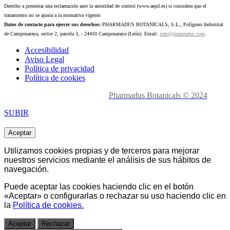
Derecho a presentar una reclamación ante la autoridad de control (www.aepd.es) si considera que el
tratamiento no se ajusta a la normativa vigente.
Datos de contacto para ejercer sus derechos:
PHARMADUS BOTANICALS, S.L., Polígono Industrial
de Camponaraya, sector 2, parcela 3, - 24410 Camponaraya (León). Email:
info@pharmadus.com
.
Accesibilidad
Aviso Legal
Política de privacidad
Política de cookies
Made with
love en León.
Pharmadus Botanicals © 2024
SUBIR
Aceptar
Utilizamos cookies propias y de terceros para mejorar
nuestros servicios mediante el análisis de sus hábitos de
navegación.
Puede aceptar las cookies haciendo clic en el botón
«Aceptar» o
configurarlas o rechazar
su uso haciendo clic en
la
Política de cookies.
Aceptar
Rechazar