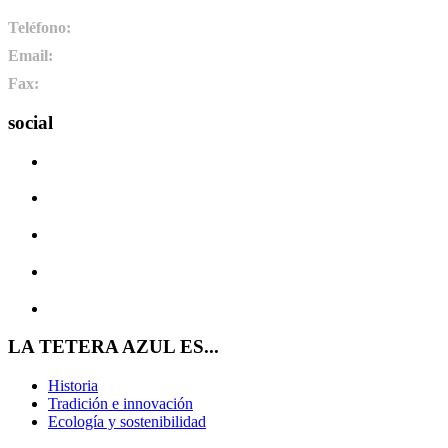
Teléfono:
+34 987 464 072
Email:
info@pharmadus.com
Fax:
+34 987 464 073
social
LA TETERA AZUL ES...
Historia
Tradición e innovación
Ecología y sostenibilidad