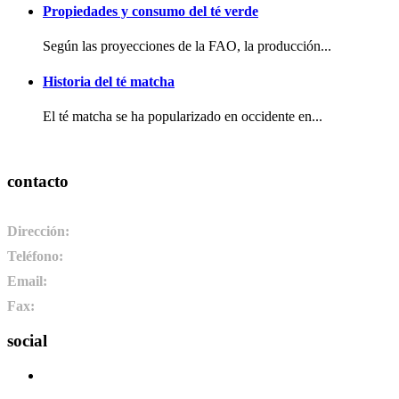
Propiedades y consumo del té verde
Según las proyecciones de la FAO, la producción...
Historia del té matcha
El té matcha se ha popularizado en occidente en...
contacto
Dirección:
Pol. Ind. de Camponaraya, sector 2 parcela 3. 24410. C
Teléfono:
+34 987 464 072
Email:
info@pharmadus.com
Fax:
+34 987 464 073
social