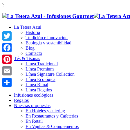
';
La Tetera Azul
Historia
Tradición e innovación
Ecología y sostenibilidad
Twitter
Blog
Contacto
Facebook
Tés & Tisanas
Línea Tradicional
Pinterest
Línea Premium
Línea Signature Collection
Línea Ecológica
Email
Línea Ritual
Línea Regalos
Compartir
Infusiones ecológicas
Regalos
Nuestras propuestas
En Hoteles y catering
En Restaurantes y Cafeterías
En Retail
En Vajillas & Complementos