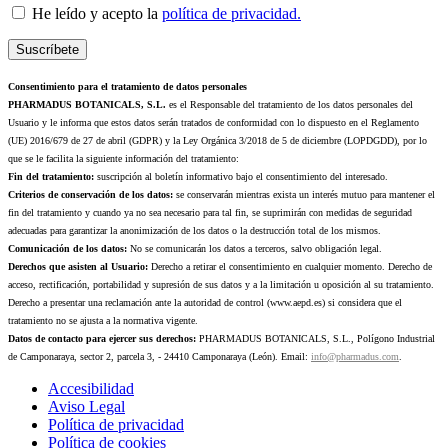
He leído y acepto la
política de privacidad.
Consentimiento para el tratamiento de datos personales
PHARMADUS BOTANICALS, S.L.
es el Responsable del tratamiento de los datos personales del
Usuario y le informa que estos datos serán tratados de conformidad con lo dispuesto en el Reglamento
(UE) 2016/679 de 27 de abril (GDPR) y la Ley Orgánica 3/2018 de 5 de diciembre (LOPDGDD), por lo
que se le facilita la siguiente información del tratamiento:
Fin del tratamiento:
suscripción al boletín informativo bajo el consentimiento del interesado.
Criterios de conservación de los datos:
se conservarán mientras exista un interés mutuo para mantener el
fin del tratamiento y cuando ya no sea necesario para tal fin, se suprimirán con medidas de seguridad
adecuadas para garantizar la anonimización de los datos o la destrucción total de los mismos.
Comunicación de los datos:
No se comunicarán los datos a terceros, salvo obligación legal.
Derechos que asisten al Usuario:
Derecho a retirar el consentimiento en cualquier momento. Derecho de
acceso, rectificación, portabilidad y supresión de sus datos y a la limitación u oposición al su tratamiento.
Derecho a presentar una reclamación ante la autoridad de control (www.aepd.es) si considera que el
tratamiento no se ajusta a la normativa vigente.
Datos de contacto para ejercer sus derechos:
PHARMADUS BOTANICALS, S.L., Polígono Industrial
de Camponaraya, sector 2, parcela 3, - 24410 Camponaraya (León). Email:
info@pharmadus.com
.
Accesibilidad
Aviso Legal
Política de privacidad
Política de cookies