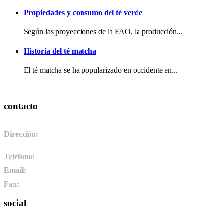
Propiedades y consumo del té verde
Según las proyecciones de la FAO, la producción...
Historia del té matcha
El té matcha se ha popularizado en occidente en...
contacto
Dirección:
Pol. Ind. de Camponaraya, sector 2 parcela 3. 24410.
Camponaraya, León. España
Teléfono:
+34 987 464 072
Email:
info@pharmadus.com
Fax:
+34 987 464 073
social