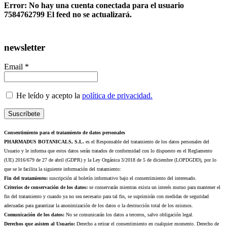
Error: No hay una cuenta conectada para el usuario
7584762799 El feed no se actualizará.
newsletter
Email *
He leído y acepto la
política de privacidad.
Consentimiento para el tratamiento de datos personales
PHARMADUS BOTANICALS, S.L.
es el Responsable del tratamiento de los datos personales del
Usuario y le informa que estos datos serán tratados de conformidad con lo dispuesto en el Reglamento
(UE) 2016/679 de 27 de abril (GDPR) y la Ley Orgánica 3/2018 de 5 de diciembre (LOPDGDD), por lo
que se le facilita la siguiente información del tratamiento:
Fin del tratamiento:
suscripción al boletín informativo bajo el consentimiento del interesado.
Criterios de conservación de los datos:
se conservarán mientras exista un interés mutuo para mantener el
fin del tratamiento y cuando ya no sea necesario para tal fin, se suprimirán con medidas de seguridad
adecuadas para garantizar la anonimización de los datos o la destrucción total de los mismos.
Comunicación de los datos:
No se comunicarán los datos a terceros, salvo obligación legal.
Derechos que asisten al Usuario:
Derecho a retirar el consentimiento en cualquier momento. Derecho de