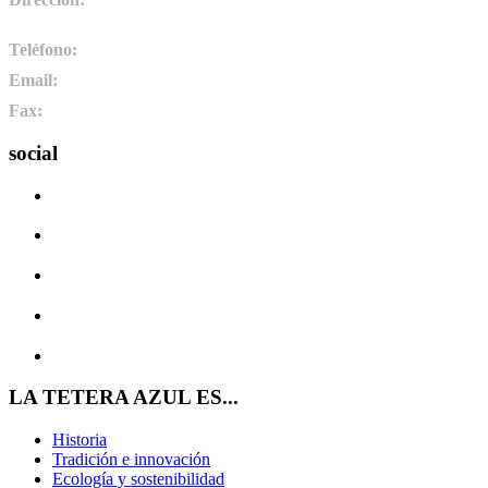
Camponaraya, León. España
Teléfono:
+34 987 464 072
Email:
info@pharmadus.com
Fax:
+34 987 464 073
social
LA TETERA AZUL ES...
Historia
Tradición e innovación
Ecología y sostenibilidad