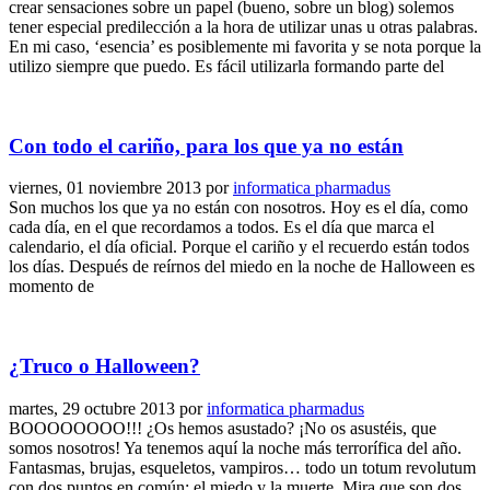
crear sensaciones sobre un papel (bueno, sobre un blog) solemos
tener especial predilección a la hora de utilizar unas u otras palabras.
En mi caso, ‘esencia’ es posiblemente mi favorita y se nota porque la
utilizo siempre que puedo. Es fácil utilizarla formando parte del
Con todo el cariño, para los que ya no están
viernes, 01 noviembre 2013
por
informatica pharmadus
Son muchos los que ya no están con nosotros. Hoy es el día, como
cada día, en el que recordamos a todos. Es el día que marca el
calendario, el día oficial. Porque el cariño y el recuerdo están todos
los días. Después de reírnos del miedo en la noche de Halloween es
momento de
¿Truco o Halloween?
martes, 29 octubre 2013
por
informatica pharmadus
BOOOOOOOO!!! ¿Os hemos asustado? ¡No os asustéis, que
somos nosotros! Ya tenemos aquí la noche más terrorífica del año.
Fantasmas, brujas, esqueletos, vampiros… todo un totum revolutum
con dos puntos en común: el miedo y la muerte. Mira que son dos