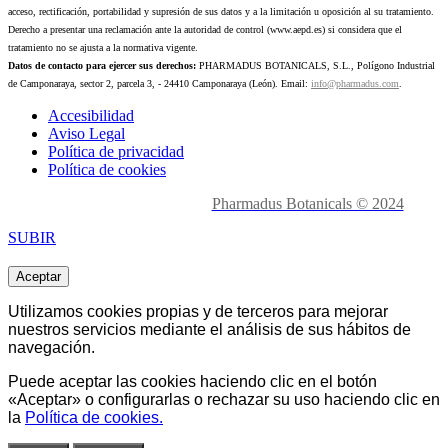
acceso, rectificación, portabilidad y supresión de sus datos y a la limitación u oposición al su tratamiento.
Derecho a presentar una reclamación ante la autoridad de control (www.aepd.es) si considera que el
tratamiento no se ajusta a la normativa vigente.
Datos de contacto para ejercer sus derechos:
PHARMADUS BOTANICALS, S.L., Polígono Industrial
de Camponaraya, sector 2, parcela 3, - 24410 Camponaraya (León). Email:
info@pharmadus.com
.
Accesibilidad
Aviso Legal
Política de privacidad
Política de cookies
Made with
love en León.
Pharmadus Botanicals © 2024
SUBIR
Aceptar
Utilizamos cookies propias y de terceros para mejorar
nuestros servicios mediante el análisis de sus hábitos de
navegación.
Puede aceptar las cookies haciendo clic en el botón
«Aceptar» o
configurarlas o rechazar
su uso haciendo clic en
la
Política de cookies.