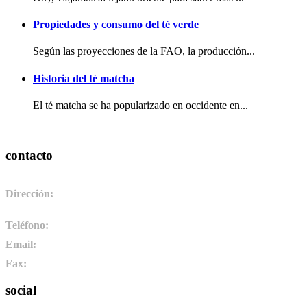
Propiedades y consumo del té verde
Según las proyecciones de la FAO, la producción...
Historia del té matcha
El té matcha se ha popularizado en occidente en...
contacto
Dirección:
Pol. Ind. de Camponaraya, sector 2 parcela 3. 24410.
Camponaraya, León. España
Teléfono:
+34 987 464 072
Email:
info@pharmadus.com
Fax:
+34 987 464 073
social