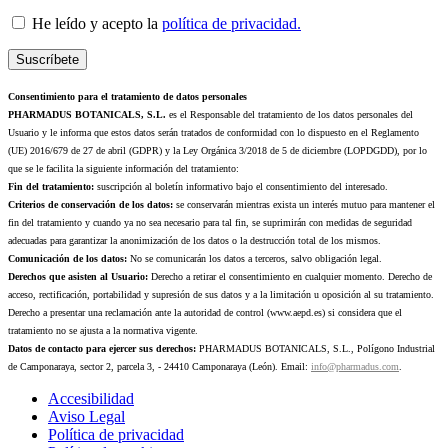
He leído y acepto la
política de privacidad.
Consentimiento para el tratamiento de datos personales
PHARMADUS BOTANICALS, S.L.
es el Responsable del tratamiento de los datos personales del
Usuario y le informa que estos datos serán tratados de conformidad con lo dispuesto en el Reglamento
(UE) 2016/679 de 27 de abril (GDPR) y la Ley Orgánica 3/2018 de 5 de diciembre (LOPDGDD), por lo
que se le facilita la siguiente información del tratamiento:
Fin del tratamiento:
suscripción al boletín informativo bajo el consentimiento del interesado.
Criterios de conservación de los datos:
se conservarán mientras exista un interés mutuo para mantener el
fin del tratamiento y cuando ya no sea necesario para tal fin, se suprimirán con medidas de seguridad
adecuadas para garantizar la anonimización de los datos o la destrucción total de los mismos.
Comunicación de los datos:
No se comunicarán los datos a terceros, salvo obligación legal.
Derechos que asisten al Usuario:
Derecho a retirar el consentimiento en cualquier momento. Derecho de
acceso, rectificación, portabilidad y supresión de sus datos y a la limitación u oposición al su tratamiento.
Derecho a presentar una reclamación ante la autoridad de control (www.aepd.es) si considera que el
tratamiento no se ajusta a la normativa vigente.
Datos de contacto para ejercer sus derechos:
PHARMADUS BOTANICALS, S.L., Polígono Industrial
de Camponaraya, sector 2, parcela 3, - 24410 Camponaraya (León). Email:
info@pharmadus.com
.
Accesibilidad
Aviso Legal
Política de privacidad