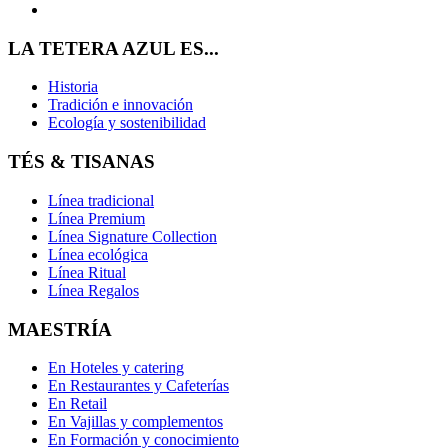
LA TETERA AZUL ES...
Historia
Tradición e innovación
Ecología y sostenibilidad
TÉS & TISANAS
Línea tradicional
Línea Premium
Línea Signature Collection
Línea ecológica
Línea Ritual
Línea Regalos
MAESTRÍA
En Hoteles y catering
En Restaurantes y Cafeterías
En Retail
En Vajillas y complementos
En Formación y conocimiento