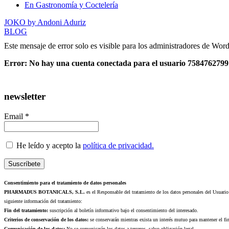
En Gastronomía y Coctelería
JOKO by Andoni Aduriz
BLOG
Este mensaje de error solo es visible para los administradores de Wor
Error: No hay una cuenta conectada para el usuario 7584762799 E
newsletter
Email *
He leído y acepto la
política de privacidad.
Consentimiento para el tratamiento de datos personales
PHARMADUS BOTANICALS, S.L.
es el Responsable del tratamiento de los datos personales del Usuari
siguiente información del tratamiento:
Fin del tratamiento:
suscripción al boletín informativo bajo el consentimiento del interesado.
Criterios de conservación de los datos:
se conservarán mientras exista un interés mutuo para mantener el fin
Comunicación de los datos:
No se comunicarán los datos a terceros, salvo obligación legal.