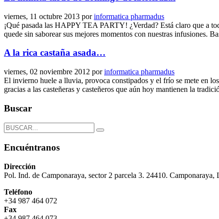
viernes, 11 octubre 2013
por
informatica pharmadus
¡Qué pasada las HAPPY TEA PARTY! ¿Verdad? Está claro que a todos n
quede sin saborear sus mejores momentos con nuestras infusiones. Bast
A la rica castaña asada…
viernes, 02 noviembre 2012
por
informatica pharmadus
El invierno huele a lluvia, provoca constipados y el frío se mete en lo
gracias a las casteñeras y casteñeros que aún hoy mantienen la tradi
Buscar
Encuéntranos
Dirección
Pol. Ind. de Camponaraya, sector 2 parcela 3. 24410. Camponaraya,
Teléfono
+34 987 464 072
Fax
+34 987 464 073