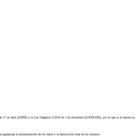
 de 27 de abril (GDPR) y la Ley Orgánica 3/2018 de 5 de diciembre (LOPDGDD), por lo que se le facilita la
ra garantizar la anonimización de los datos o la destrucción total de los mismos.