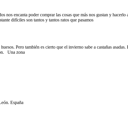
os encanta poder comprar las cosas que más nos gustan y hacerlo al 
ante difíciles son tantos y tantos ratos que pasamos
s huesos. Pero también es cierto que el invierno sabe a castañas asadas. 
ción. Una zona
 León. España