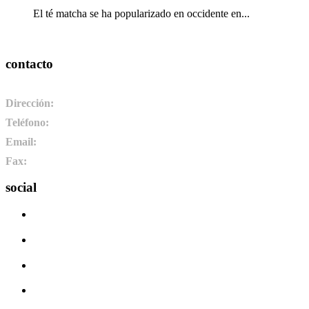
El té matcha se ha popularizado en occidente en...
contacto
Dirección:
Pol. Ind. de Camponaraya, sector 2 parcela 3. 24410. C
Teléfono:
+34 987 464 072
Email:
info@pharmadus.com
Fax:
+34 987 464 073
social