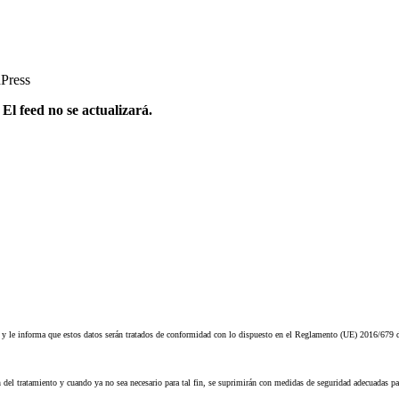
dPress
l feed no se actualizará.
o y le informa que estos datos serán tratados de conformidad con lo dispuesto en el Reglamento (UE) 2016/679
 del tratamiento y cuando ya no sea necesario para tal fin, se suprimirán con medidas de seguridad adecuadas pa