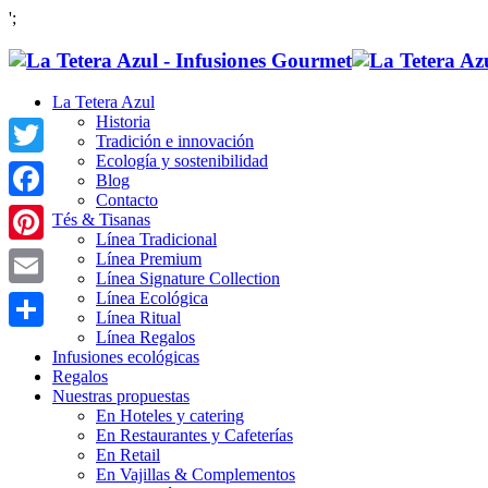
';
La Tetera Azul
Historia
Tradición e innovación
Ecología y sostenibilidad
Twitter
Blog
Contacto
Facebook
Tés & Tisanas
Línea Tradicional
Pinterest
Línea Premium
Línea Signature Collection
Línea Ecológica
Email
Línea Ritual
Línea Regalos
Compartir
Infusiones ecológicas
Regalos
Nuestras propuestas
En Hoteles y catering
En Restaurantes y Cafeterías
En Retail
En Vajillas & Complementos