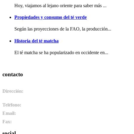
Hoy, viajamos al lejano oriente para saber más ...
Propiedades y consumo del té verde
Según las proyecciones de la FAO, la producción...
Historia del té matcha
El té matcha se ha popularizado en occidente en...
contacto
Dirección:
Pol. Ind. de Camponaraya, sector 2 parcela 3. 24410.
Camponaraya, León. España
Teléfono:
+34 987 464 072
Email:
info@pharmadus.com
Fax:
+34 987 464 073
social