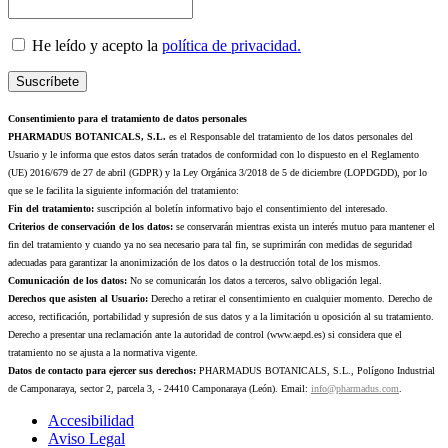
He leído y acepto la
política de privacidad.
Consentimiento para el tratamiento de datos personales
PHARMADUS BOTANICALS, S.L.
es el Responsable del tratamiento de los datos personales del
Usuario y le informa que estos datos serán tratados de conformidad con lo dispuesto en el Reglamento
(UE) 2016/679 de 27 de abril (GDPR) y la Ley Orgánica 3/2018 de 5 de diciembre (LOPDGDD), por lo
que se le facilita la siguiente información del tratamiento:
Fin del tratamiento:
suscripción al boletín informativo bajo el consentimiento del interesado.
Criterios de conservación de los datos:
se conservarán mientras exista un interés mutuo para mantener el
fin del tratamiento y cuando ya no sea necesario para tal fin, se suprimirán con medidas de seguridad
adecuadas para garantizar la anonimización de los datos o la destrucción total de los mismos.
Comunicación de los datos:
No se comunicarán los datos a terceros, salvo obligación legal.
Derechos que asisten al Usuario:
Derecho a retirar el consentimiento en cualquier momento. Derecho de
acceso, rectificación, portabilidad y supresión de sus datos y a la limitación u oposición al su tratamiento.
Derecho a presentar una reclamación ante la autoridad de control (www.aepd.es) si considera que el
tratamiento no se ajusta a la normativa vigente.
Datos de contacto para ejercer sus derechos:
PHARMADUS BOTANICALS, S.L., Polígono Industrial
de Camponaraya, sector 2, parcela 3, - 24410 Camponaraya (León). Email:
info@pharmadus.com
.
Accesibilidad
Aviso Legal