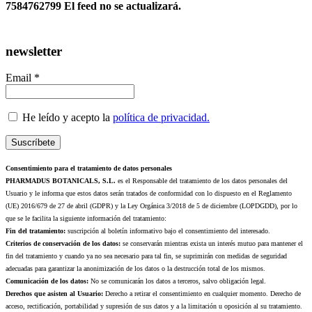
7584762799 El feed no se actualizará.
newsletter
Email *
He leído y acepto la
política de privacidad.
Consentimiento para el tratamiento de datos personales
PHARMADUS BOTANICALS, S.L.
es el Responsable del tratamiento de los datos personales del
Usuario y le informa que estos datos serán tratados de conformidad con lo dispuesto en el Reglamento
(UE) 2016/679 de 27 de abril (GDPR) y la Ley Orgánica 3/2018 de 5 de diciembre (LOPDGDD), por lo
que se le facilita la siguiente información del tratamiento:
Fin del tratamiento:
suscripción al boletín informativo bajo el consentimiento del interesado.
Criterios de conservación de los datos:
se conservarán mientras exista un interés mutuo para mantener el
fin del tratamiento y cuando ya no sea necesario para tal fin, se suprimirán con medidas de seguridad
adecuadas para garantizar la anonimización de los datos o la destrucción total de los mismos.
Comunicación de los datos:
No se comunicarán los datos a terceros, salvo obligación legal.
Derechos que asisten al Usuario:
Derecho a retirar el consentimiento en cualquier momento. Derecho de
acceso, rectificación, portabilidad y supresión de sus datos y a la limitación u oposición al su tratamiento.