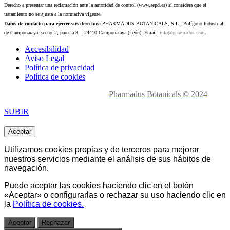
Derecho a presentar una reclamación ante la autoridad de control (www.aepd.es) si considera que el
tratamiento no se ajusta a la normativa vigente.
Datos de contacto para ejercer sus derechos:
PHARMADUS BOTANICALS, S.L., Polígono Industrial
de Camponaraya, sector 2, parcela 3, - 24410 Camponaraya (León). Email:
info@pharmadus.com
.
Accesibilidad
Aviso Legal
Política de privacidad
Política de cookies
Made with
love en León.
Pharmadus Botanicals © 2024
SUBIR
Aceptar
Utilizamos cookies propias y de terceros para mejorar
nuestros servicios mediante el análisis de sus hábitos de
navegación.
Puede aceptar las cookies haciendo clic en el botón
«Aceptar» o
configurarlas o rechazar
su uso haciendo clic en
la
Política de cookies.
Aceptar
Rechazar