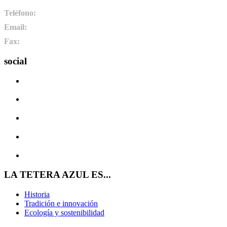
Teléfono:
+34 987 464 072
Email:
info@pharmadus.com
Fax:
+34 987 464 073
social
LA TETERA AZUL ES...
Historia
Tradición e innovación
Ecología y sostenibilidad