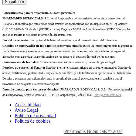
Consentimiento para el tratamiento de datos personales
PHARMADUS BOTANICALS, S.L.
es el Responsable del tratamiento de los datos personales del
Usuario y le informa que estos datos serán tratados de conformidad con lo dispuesto en el Reglamento
(UE) 2016/679 de 27 de abril (GDPR) y la Ley Orgánica 3/2018 de 5 de diciembre (LOPDGDD), por lo
que se le facilita la siguiente información del tratamiento:
Fin del tratamiento:
suscripción al boletín informativo bajo el consentimiento del interesado.
Criterios de conservación de los datos:
se conservarán mientras exista un interés mutuo para mantener el
fin del tratamiento y cuando ya no sea necesario para tal fin, se suprimirán con medidas de seguridad
adecuadas para garantizar la anonimización de los datos o la destrucción total de los mismos.
Comunicación de los datos:
No se comunicarán los datos a terceros, salvo obligación legal.
Derechos que asisten al Usuario:
Derecho a retirar el consentimiento en cualquier momento. Derecho de
acceso, rectificación, portabilidad y supresión de sus datos y a la limitación u oposición al su tratamiento.
Derecho a presentar una reclamación ante la autoridad de control (www.aepd.es) si considera que el
tratamiento no se ajusta a la normativa vigente.
Datos de contacto para ejercer sus derechos:
PHARMADUS BOTANICALS, S.L., Polígono Industrial
de Camponaraya, sector 2, parcela 3, - 24410 Camponaraya (León). Email:
info@pharmadus.com
.
Accesibilidad
Aviso Legal
Política de privacidad
Política de cookies
Made with
love en León.
Pharmadus Botanicals © 2024