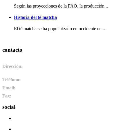
Según las proyecciones de la FAO, la producción...
Historia del té matcha
El té matcha se ha popularizado en occidente en...
contacto
Dirección:
Pol. Ind. de Camponaraya, sector 2 parcela 3. 24410.
Camponaraya, León. España
Teléfono:
+34 987 464 072
Email:
info@pharmadus.com
Fax:
+34 987 464 073
social