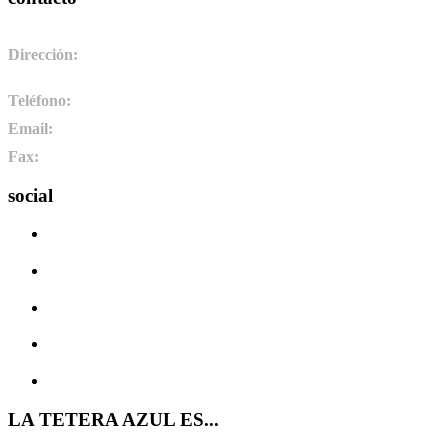
Dirección:
Pol. Ind. de Camponaraya, sector 2 parcela 3. 24410.
Camponaraya, León. España
Teléfono:
+34 987 464 072
Email:
info@pharmadus.com
Fax:
+34 987 464 073
social
LA TETERA AZUL ES...