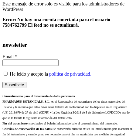
Este mensaje de error solo es visible para los administradores de
WordPress
Error: No hay una cuenta conectada para el usuario
7584762799 El feed no se actualizará.
newsletter
Email *
He leído y acepto la
política de privacidad.
Consentimiento para el tratamiento de datos personales
PHARMADUS BOTANICALS, S.L.
es el Responsable del tratamiento de los datos personales del
Usuario y le informa que estos datos serán tratados de conformidad con lo dispuesto en el Reglamento
(UE) 2016/679 de 27 de abril (GDPR) y la Ley Orgánica 3/2018 de 5 de diciembre (LOPDGDD), por lo
que se le facilita la siguiente información del tratamiento:
Fin del tratamiento:
suscripción al boletín informativo bajo el consentimiento del interesado.
Criterios de conservación de los datos:
se conservarán mientras exista un interés mutuo para mantener el
fin del tratamiento y cuando ya no sea necesario para tal fin, se suprimirán con medidas de seguridad