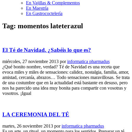
En Vajillas & Complementos
En Maestría
En Gastrococtelería
Tag: momentos lateterazul
El Té de Navidad. ¿Sabéis lo que es?
miércoles, 27 noviembre 2013
por
informatica pharmadus
¿Qué bonito nombre, verdad? Té de Navidad es una receta que
evoca miles y miles de sensaciones: calidez, nostalgia, familia, amor,
amistad, cercanía, abrazos… Todo sensaciones maravillosas. Se trata
de una costumbre que en la actualidad está bastante en desuso, pero
nos ha parecido una idea muy bonita para compartir con vosotras y
vosotros. ¡Igual
LA CEREMONIA DEL TÉ
martes, 26 noviembre 2013
por
informatica pharmadus
Es un arte, un ritual, un momento para los sentidos. Preparar un té