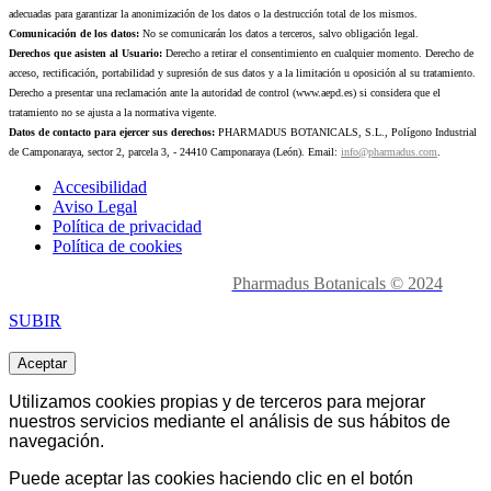
adecuadas para garantizar la anonimización de los datos o la destrucción total de los mismos.
Comunicación de los datos:
No se comunicarán los datos a terceros, salvo obligación legal.
Derechos que asisten al Usuario:
Derecho a retirar el consentimiento en cualquier momento. Derecho de
acceso, rectificación, portabilidad y supresión de sus datos y a la limitación u oposición al su tratamiento.
Derecho a presentar una reclamación ante la autoridad de control (www.aepd.es) si considera que el
tratamiento no se ajusta a la normativa vigente.
Datos de contacto para ejercer sus derechos:
PHARMADUS BOTANICALS, S.L., Polígono Industrial
de Camponaraya, sector 2, parcela 3, - 24410 Camponaraya (León). Email:
info@pharmadus.com
.
Accesibilidad
Aviso Legal
Política de privacidad
Política de cookies
Made with
love en León.
Pharmadus Botanicals © 2024
SUBIR
Aceptar
Utilizamos cookies propias y de terceros para mejorar
nuestros servicios mediante el análisis de sus hábitos de
navegación.
Puede aceptar las cookies haciendo clic en el botón