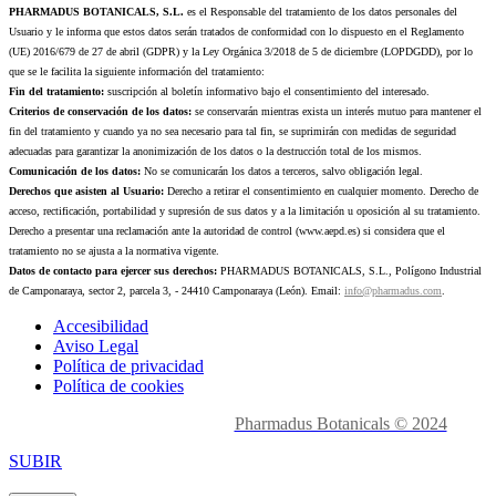
PHARMADUS BOTANICALS, S.L.
es el Responsable del tratamiento de los datos personales del
Usuario y le informa que estos datos serán tratados de conformidad con lo dispuesto en el Reglamento
(UE) 2016/679 de 27 de abril (GDPR) y la Ley Orgánica 3/2018 de 5 de diciembre (LOPDGDD), por lo
que se le facilita la siguiente información del tratamiento:
Fin del tratamiento:
suscripción al boletín informativo bajo el consentimiento del interesado.
Criterios de conservación de los datos:
se conservarán mientras exista un interés mutuo para mantener el
fin del tratamiento y cuando ya no sea necesario para tal fin, se suprimirán con medidas de seguridad
adecuadas para garantizar la anonimización de los datos o la destrucción total de los mismos.
Comunicación de los datos:
No se comunicarán los datos a terceros, salvo obligación legal.
Derechos que asisten al Usuario:
Derecho a retirar el consentimiento en cualquier momento. Derecho de
acceso, rectificación, portabilidad y supresión de sus datos y a la limitación u oposición al su tratamiento.
Derecho a presentar una reclamación ante la autoridad de control (www.aepd.es) si considera que el
tratamiento no se ajusta a la normativa vigente.
Datos de contacto para ejercer sus derechos:
PHARMADUS BOTANICALS, S.L., Polígono Industrial
de Camponaraya, sector 2, parcela 3, - 24410 Camponaraya (León). Email:
info@pharmadus.com
.
Accesibilidad
Aviso Legal
Política de privacidad
Política de cookies
Made with
love en León.
Pharmadus Botanicals © 2024
SUBIR