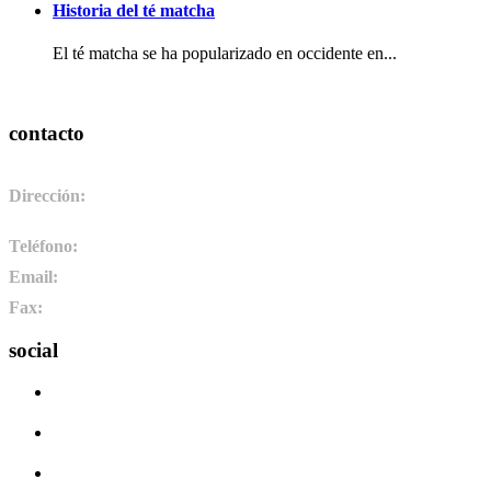
Historia del té matcha
El té matcha se ha popularizado en occidente en...
contacto
Dirección:
Pol. Ind. de Camponaraya, sector 2 parcela 3. 24410.
Camponaraya, León. España
Teléfono:
+34 987 464 072
Email:
info@pharmadus.com
Fax:
+34 987 464 073
social