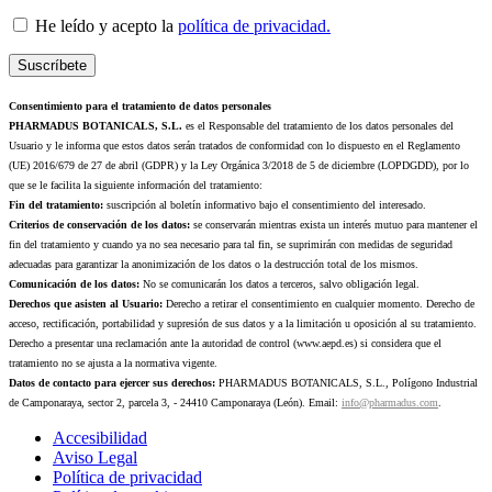
He leído y acepto la
política de privacidad.
Consentimiento para el tratamiento de datos personales
PHARMADUS BOTANICALS, S.L.
es el Responsable del tratamiento de los datos personales del
Usuario y le informa que estos datos serán tratados de conformidad con lo dispuesto en el Reglamento
(UE) 2016/679 de 27 de abril (GDPR) y la Ley Orgánica 3/2018 de 5 de diciembre (LOPDGDD), por lo
que se le facilita la siguiente información del tratamiento:
Fin del tratamiento:
suscripción al boletín informativo bajo el consentimiento del interesado.
Criterios de conservación de los datos:
se conservarán mientras exista un interés mutuo para mantener el
fin del tratamiento y cuando ya no sea necesario para tal fin, se suprimirán con medidas de seguridad
adecuadas para garantizar la anonimización de los datos o la destrucción total de los mismos.
Comunicación de los datos:
No se comunicarán los datos a terceros, salvo obligación legal.
Derechos que asisten al Usuario:
Derecho a retirar el consentimiento en cualquier momento. Derecho de
acceso, rectificación, portabilidad y supresión de sus datos y a la limitación u oposición al su tratamiento.
Derecho a presentar una reclamación ante la autoridad de control (www.aepd.es) si considera que el
tratamiento no se ajusta a la normativa vigente.
Datos de contacto para ejercer sus derechos:
PHARMADUS BOTANICALS, S.L., Polígono Industrial
de Camponaraya, sector 2, parcela 3, - 24410 Camponaraya (León). Email:
info@pharmadus.com
.
Accesibilidad
Aviso Legal
Política de privacidad