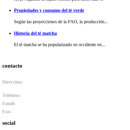
Propiedades y consumo del té verde
Según las proyecciones de la FAO, la producción...
Historia del té matcha
El té matcha se ha popularizado en occidente en...
contacto
Dirección:
Pol. Ind. de Camponaraya, sector 2 parcela 3. 24410.
Camponaraya, León. España
Teléfono:
+34 987 464 072
Email:
info@pharmadus.com
Fax:
+34 987 464 073
social